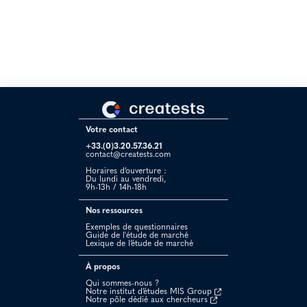
connaissent bien leur marché et ses besoins. Pour moi ils ont une
offre et un rapport qualité/prix imbattables. Je les recommande
vivement.“
Votre contact
+33.(0)3.20.57.36.21
contact@creatests.com
Horaires d’ouverture :
Du lundi au vendredi,
9h-13h / 14h-18h
Nos ressources
Exemples de questionnaires
Guide de l'étude de marché
Lexique de l’étude de marché
À propos
Qui sommes-nous ?
Notre institut d’études MIS Group
Notre pôle dédié aux chercheurs