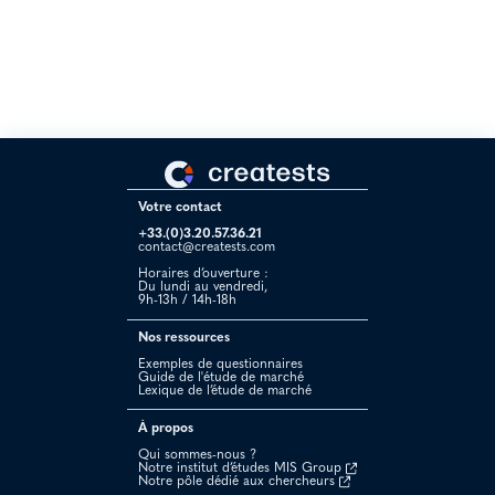
finalisés sur 168 clients sollicités), nous avons pu exploiter les
données fournies par Creatests. Bravo pour le professionnalisme et
la courtoisie dont toute l'équipe de Creatests a fait part!“
Votre contact
+33.(0)3.20.57.36.21
contact@creatests.com
Horaires d’ouverture :
Du lundi au vendredi,
9h-13h / 14h-18h
Nos ressources
Exemples de questionnaires
Guide de l'étude de marché
Lexique de l’étude de marché
À propos
Qui sommes-nous ?
Notre institut d’études MIS Group
Notre pôle dédié aux chercheurs