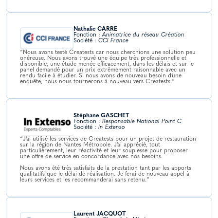
Nathalie CARRE
Fonction :
Animatrice du réseau Création
Société :
CCI France
“Nous avons testé Creatests car nous cherchions une solution peu
onéreuse. Nous avons trouvé une équipe très professionnelle et
disponible, une étude menée efficacement, dans les délais et sur le
panel demandé pour un prix extrêmement raisonnable avec un
rendu facile à étudier. Si nous avons de nouveau besoin d’une
enquête, nous nous tournerons à nouveau vers Creatests.“
Stéphane GASCHET
Fonction :
Responsable National Point C
Société :
In Extenso
“J’ai utilisé les services de Creatests pour un projet de restauration
sur la région de Nantes Métropole. J’ai apprécié, tout
particulièrement, leur réactivité et leur souplesse pour proposer
une offre de service en concordance avec nos besoins.
Nous avons été très satisfaits de la prestation tant par les apports
qualitatifs que le délai de réalisation. Je ferai de nouveau appel à
leurs services et les recommanderai sans retenu.“
Laurent JACQUOT