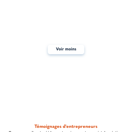
prestations réalisées. Grace à un panel français de plus de 500
000 personnes des études peuvent être menées partout en France.
Je recommande fortement ! “
Voir moins
Etude clé en main
Devis en 3 minutes
Obtenir un devis
Témoignages d'entrepreneurs