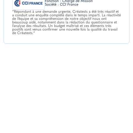
Fonction :
Chargé de Mission
Société :
CCI France
“Répondant à une demande urgente, Créatests a été très réactif et
a conduit une enquête complète dans le temps imparti. La réactivité
de l’équipe et sa compréhension de notre objectif nous ont
beaucoup aidé, notamment dans la rédaction du questionnaire et
l’analyse des résultats. Un budget maîtrisé et ces éléments très
positifs sont venus confirmer une nouvelle fois la qualité du travail
de Créatests.“
Nicolas LAFON
Fonction :
Responsable Régional Point C
Société :
In Extenso
“Cela fait plus de 8 ans que je connais Creatests et j’ai vu évolué
positivement leurs services et études. Les prestations proposées
sont très intéressantes et variées. En effet, on peut à la fois avoir
des études de marché déjà réalisées dans de nombreux secteurs
d’activités, des bases de questionnaires pour ensuite personnaliser
son étude, et depuis récemment tester une idée auprès d’un panel
réduit.
Les professionnels de Creatests ont une capacité d’écoute
nécessaire pour analyser le besoin du client et mener à bien l’étude.
Il est même possible de travailler sur un questionnaire avec un
créateur, questionnaire validé gracieusement par Creatests avant de
lancer l’étude.
L’étude de marché dont l’analyse des besoins des futurs clients est
une phase importante pour argumenter et justifier le potentiel de
chiffre d’affaires prévisionnel que peut amener un produit ou un
service. Les résultats remis par Creatests sont un réel atout pour
un business plan et aussi un critère décisif dans la continuité d’un
projet.
Enfin, les prix proposés sont très abordables aux vues des