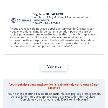
Ségolène DE LAFARGE
Fonction :
Chef de Projet Communication et
Partenariats
Société :
CCI France
“Nous avons fait de nouveau appel aux services de Creatests car
nous cherchions, dans l’urgence, une solution peu onéreuse et
rapide pour mener une enquête auprès d’un panel d’entrepreneurs
en quelques jours. Nous avons retrouvé une équipe très
professionnelle et disponible. L’étude a été menée avec brio, dans
les délais et sur le panel demandé pour un prix extrêmement
raisonnable avec un compte rendu intéressant.“
Voir plus
Vous souhaitez vous aussi confier la réalisation de votre étude à nos
experts ?
Pour bénéficier d’une
Etude clé en main
réalisée par des professionnels,
de la création du questionnaire jusqu’à la restitution des résultats :
Complétez notre formulaire de
Devis en 3 minutes
!