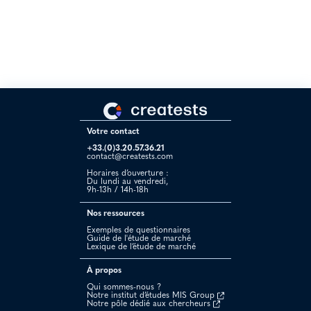
connaissent bien leur marché et ses besoins. Pour moi ils ont une
offre et un rapport qualité/prix imbattables. Je les recommande
vivement.“
Votre contact
+33.(0)3.20.57.36.21
contact@creatests.com
Horaires d’ouverture :
Du lundi au vendredi,
9h-13h / 14h-18h
Nos ressources
Exemples de questionnaires
Guide de l'étude de marché
Lexique de l’étude de marché
À propos
Qui sommes-nous ?
Notre institut d’études MIS Group
Notre pôle dédié aux chercheurs