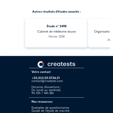
Autres résultats d’études associés :
Étude n° 2498
Ét
Cabinet de médecine douce
Organisation e
d
Février 2018
Jan
Votre contact
+33.(0)3.20.57.36.21
contact@creatests.com
Horaires d’ouverture :
Du lundi au vendredi,
9h-13h / 14h-18h
Nos ressources
Exemples de questionnaires
Guide de l'étude de marché