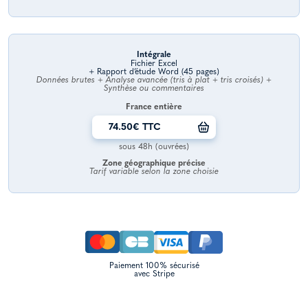
Intégrale
Fichier Excel
+ Rapport d’étude Word (45 pages)
Données brutes + Analyse avancée (tris à plat + tris croisés) +
Synthèse ou commentaires
France entière
74.50€ TTC
sous 48h (ouvrées)
Zone géographique précise
Tarif variable selon la zone choisie
Paiement 100% sécurisé
avec Stripe