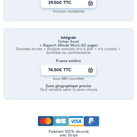
29.50€ TTC
livraison immédiate
Intégrale
Fichier Excel
+ Rapport d’étude Word (63 pages)
Données brutes + Analyse avancée (tris à plat + tris croisés) +
Synthèse ou commentaires
France entière
74.50€ TTC
sous 48h (ouvrées)
Zone géographique précise
Tarif variable selon la zone choisie
Paiement 100% sécurisé
avec Stripe