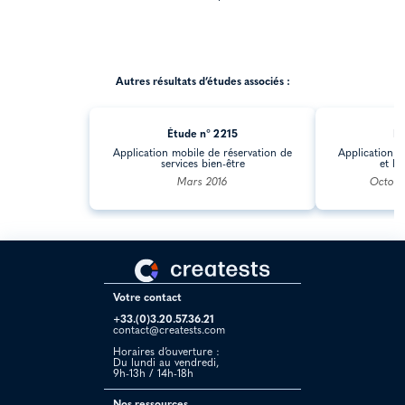
Autres résultats d’études associés :
Étude n° 2215
Ét
Application mobile de réservation de
Application 
services bien-être
et li
Mars 2016
Octobr
Votre contact
+33.(0)3.20.57.36.21
contact@creatests.com
Horaires d’ouverture :
Du lundi au vendredi,
9h-13h / 14h-18h
Nos ressources