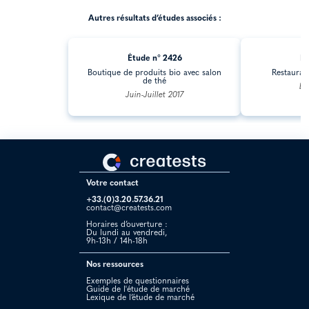
Autres résultats d’études associés :
Étude n° 2426
Ét
Boutique de produits bio avec salon
Restaurat
de thé
Dé
Juin-Juillet 2017
Votre contact
+33.(0)3.20.57.36.21
contact@creatests.com
Horaires d’ouverture :
Du lundi au vendredi,
9h-13h / 14h-18h
Nos ressources
Exemples de questionnaires
Guide de l'étude de marché
Lexique de l’étude de marché