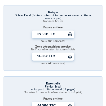
Basique
Fichier Excel (fichier contenant toutes les réponses à l’étude,
sans analyse)
Données brutes
France entière
39.50€ TTC
sous 48h (ouvrées)
Zone géographique précise
Tarif variable selon la zone choisie
14.50€ TTC
sous 24h (ouvrées)
Essentielle
Fichier Excel
+ Rapport d’étude Word (18 pages)
Données brutes + Analyse simple (tris à plat)
France entière
44.50€ TTC