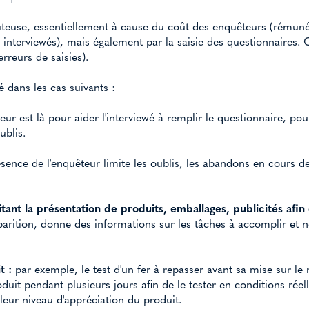
ûteuse, essentiellement à cause du coût des enquêteurs (rémun
interviewés), mais également par la saisie des questionnaires. 
rreurs de saisies).
é dans les cas suivants :
eur est là pour aider l'interviewé à remplir le questionnaire, pou
ublis.
ésence de l'enquêteur limite les oublis, les abandons en cours de
itant la présentation de produits, emballages, publicités afin
pparition, donne des informations sur les tâches à accomplir et 
t :
par exemple, le test d'un fer à repasser avant sa mise sur l
uit pendant plusieurs jours afin de le tester en conditions réell
leur niveau d'appréciation du produit.