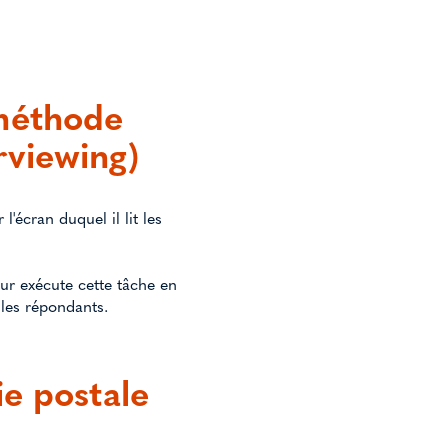
 méthode
rviewing)
'écran duquel il lit les
eur exécute cette tâche en
les répondants.
ie postale