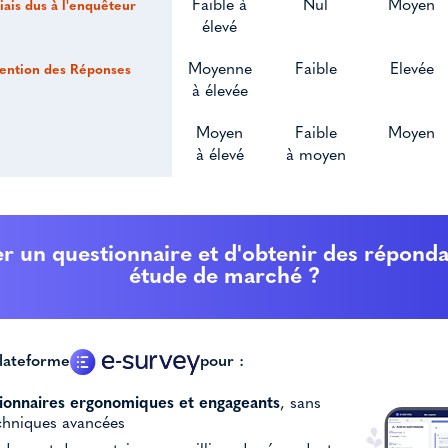
Faible à
Nul
Moyen
iais dus à l'enquêteur
élevé
Moyenne
Faible
Elevée
tention des Réponses
à élevée
Moyen
Faible
Moyen
à élevé
à moyen
r un questionnaire et d'obtenir des répond
étude de marché ?
lateforme
pour :
ionnaires ergonomiques et engageants
, sans
hniques avancées