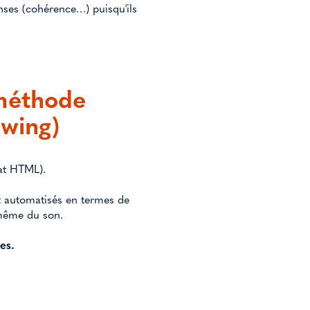
ponses (cohérence…) puisqu'ils
 méthode
wing)
mat HTML).
t automatisés en termes de
t même du son.
es.