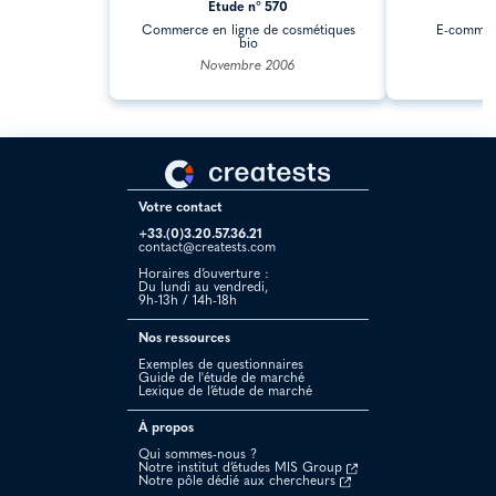
Étude n° 570
É
Commerce en ligne de cosmétiques
E-commerc
bio
j
Novembre 2006
Votre contact
+33.(0)3.20.57.36.21
contact@creatests.com
Horaires d’ouverture :
Du lundi au vendredi,
9h-13h / 14h-18h
Nos ressources
Exemples de questionnaires
Guide de l'étude de marché
Lexique de l’étude de marché
À propos
Qui sommes-nous ?
Notre institut d’études MIS Group
Notre pôle dédié aux chercheurs