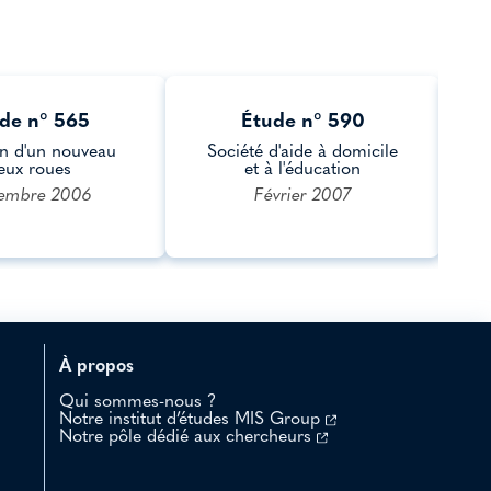
de n° 565
Étude n° 590
n d'un nouveau
Société d'aide à domicile
eux roues
et à l'éducation
embre 2006
Février 2007
À propos
Qui sommes-nous ?
Notre institut d’études MIS Group
Notre pôle dédié aux chercheurs