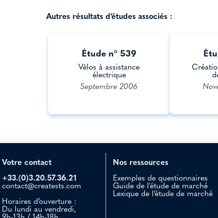
Autres résultats d’études associés :
Étude n° 539
Étu
Vélos à assistance
Créatio
électrique
d
Septembre 2006
Nov
Votre contact
Nos ressources
+33.(0)3.20.57.36.21
Exemples de questionnaires
contact@creatests.com
Guide de l'étude de marché
Lexique de l’étude de marché
Horaires d’ouverture :
Du lundi au vendredi,
9h-13h / 14h-18h