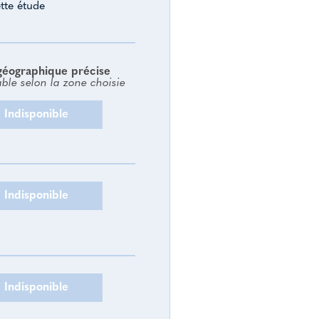
tte étude
géographique précise
able selon la zone choisie
Indisponible
Indisponible
Indisponible