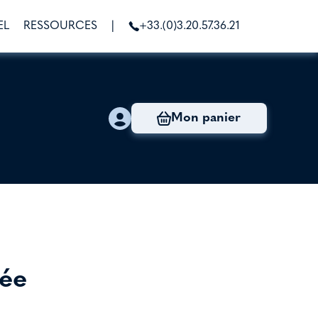
EL
RESSOURCES
|
+33.(0)3.20.57.36.21
Mon panier
rée