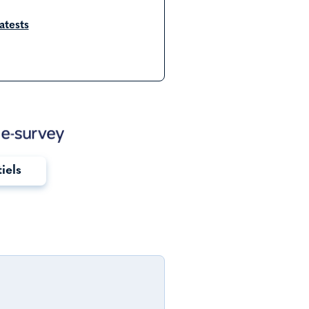
tests
tiels