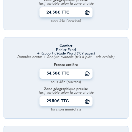
Zone géographique précise
Tarif variable selon la zone choisie
24.50€ TTC
sous 24h (ouvrées)
Confort
Fichier Excel
+ Rapport d’étude Word (109 pages)
Données brutes + Analyse avancée (tris à plat + tris croisés)
France entière
54.50€ TTC
sous 48h (ouvrées)
Zone géographique précise
Tarif variable selon la zone choisie
29.50€ TTC
livraison immédiate