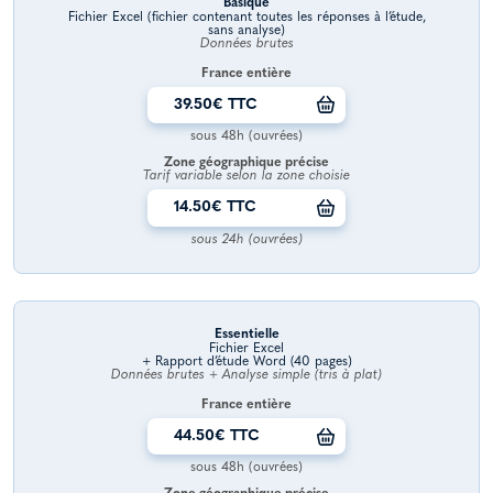
Basique
Fichier Excel (fichier contenant toutes les réponses à l’étude,
sans analyse)
Données brutes
France entière
39.50€ TTC
sous 48h (ouvrées)
Zone géographique précise
Tarif variable selon la zone choisie
14.50€ TTC
sous 24h (ouvrées)
Essentielle
Fichier Excel
+ Rapport d’étude Word (40 pages)
Données brutes + Analyse simple (tris à plat)
France entière
44.50€ TTC
sous 48h (ouvrées)