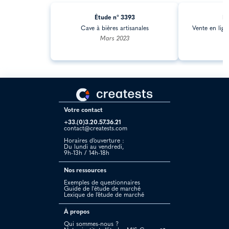
Étude n° 3393
Ét
Cave à bières artisanales
Vente en lig
Mars 2023
Votre contact
+33.(0)3.20.57.36.21
contact@creatests.com
Horaires d’ouverture :
Du lundi au vendredi,
9h-13h / 14h-18h
Nos ressources
Exemples de questionnaires
Guide de l'étude de marché
Lexique de l’étude de marché
À propos
Qui sommes-nous ?