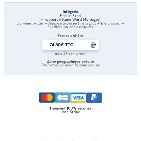
Intégrale
Fichier Excel
+ Rapport d’étude Word (45 pages)
Données brutes + Analyse avancée (tris à plat + tris croisés) +
Synthèse ou commentaires
France entière
74.50€ TTC
sous 48h (ouvrées)
Zone géographique précise
Tarif variable selon la zone choisie
Paiement 100% sécurisé
avec Stripe