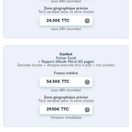
sous 48h (ouvrées)
Zone géographique précise
Tarif variable selon la zone choisie
24.50€ TTC
sous 24h (ouvrées)
Confort
Fichier Excel
+ Rapport d’étude Word (43 pages)
Données brutes + Analyse avancée (tris à plat + tris croisés)
France entière
54.50€ TTC
sous 48h (ouvrées)
Zone géographique précise
Tarif variable selon la zone choisie
29.50€ TTC
livraison immédiate