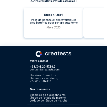
Autres résultats d’études associés :
Étude n° 2869
Ét
Pose de panneaux photovoltaiques
avec batteries pour rendre autonome
Mars 2020
Votre contact
+33.(0)3.20.57.36.21
contact@creatests.com
Horaires d’ouverture :
Du lundi au vendredi,
9h-13h / 14h-18h
Nos ressources
Exemples de questionnaires
Guide de l'étude de marché
Lexique de l’étude de marché