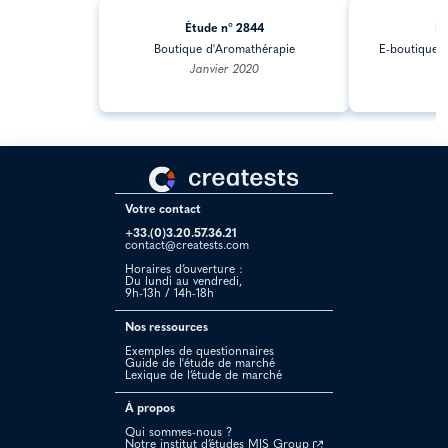
Étude n° 2844
Ét
Boutique d'Aromathérapie
E-boutique p
Janvier 2020
Votre contact
+33.(0)3.20.57.36.21
contact@creatests.com
Horaires d’ouverture :
Du lundi au vendredi,
9h-13h / 14h-18h
Nos ressources
Exemples de questionnaires
Guide de l'étude de marché
Lexique de l’étude de marché
À propos
Qui sommes-nous ?
Notre institut d’études MIS Group