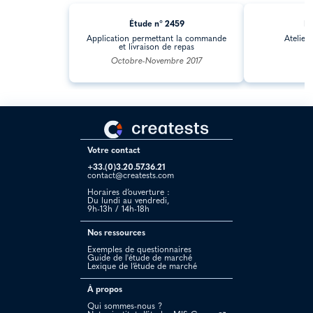
Étude n° 2459
Ét
Application permettant la commande
Ateliers
et livraison de repas
Octobre-Novembre 2017
Votre contact
+33.(0)3.20.57.36.21
contact@creatests.com
Horaires d’ouverture :
Du lundi au vendredi,
9h-13h / 14h-18h
Nos ressources
Exemples de questionnaires
Guide de l'étude de marché
Lexique de l’étude de marché
À propos
Qui sommes-nous ?