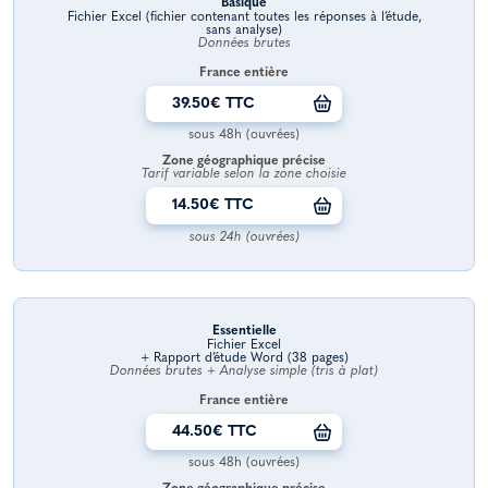
Basique
Fichier Excel (fichier contenant toutes les réponses à l’étude,
sans analyse)
Données brutes
France entière
39.50€ TTC
sous 48h (ouvrées)
Zone géographique précise
Tarif variable selon la zone choisie
14.50€ TTC
sous 24h (ouvrées)
Essentielle
Fichier Excel
+ Rapport d’étude Word (38 pages)
Données brutes + Analyse simple (tris à plat)
France entière
44.50€ TTC
sous 48h (ouvrées)