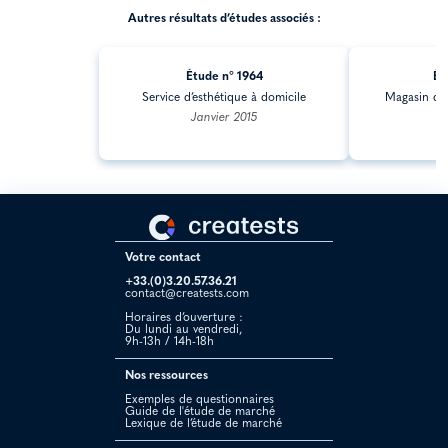
Autres résultats d’études associés :
Étude n° 1964
Ét
Service d’esthétique à domicile
Magasin déd
Janvier 2015
Votre contact
+33.(0)3.20.57.36.21
contact@creatests.com
Horaires d’ouverture :
Du lundi au vendredi,
9h-13h / 14h-18h
Nos ressources
Exemples de questionnaires
Guide de l'étude de marché
Lexique de l’étude de marché