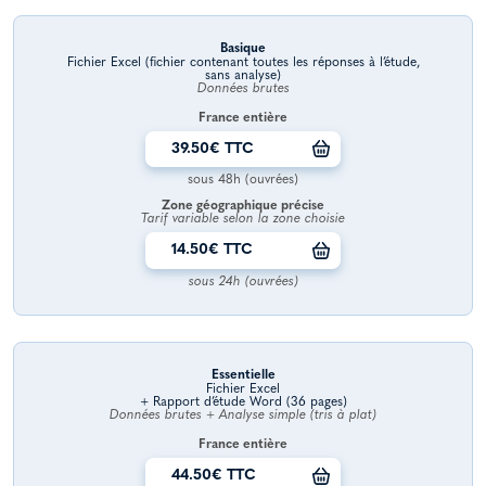
Basique
Fichier Excel (fichier contenant toutes les réponses à l’étude,
sans analyse)
Données brutes
France entière
39.50€ TTC
sous 48h (ouvrées)
Zone géographique précise
Tarif variable selon la zone choisie
14.50€ TTC
sous 24h (ouvrées)
Essentielle
Fichier Excel
+ Rapport d’étude Word (36 pages)
Données brutes + Analyse simple (tris à plat)
France entière
44.50€ TTC