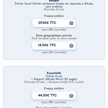
Basique
Fichier Excel (fichier contenant toutes les réponses à l’étude,
sans analyse)
Données brutes
France entière
39.50€ TTC
sous 48h (ouvrées)
Zone géographique précise
Tarif variable selon la zone choisie
14.50€ TTC
sous 24h (ouvrées)
Essentielle
Fichier Excel
+ Rapport d’étude Word (20 pages)
Données brutes + Analyse simple (tris à plat)
France entière
44.50€ TTC
sous 48h (ouvrées)