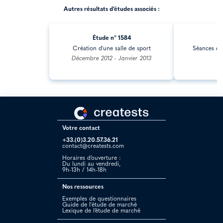
Autres résultats d’études associés :
Étude n° 1584
É
Création d'une salle de sport
Séances d'
i
Décembre 2012 - Janvier 2013
Votre contact
+33.(0)3.20.57.36.21
contact@creatests.com
Horaires d’ouverture :
Du lundi au vendredi,
9h-13h / 14h-18h
Nos ressources
Exemples de questionnaires
Guide de l'étude de marché
Lexique de l’étude de marché