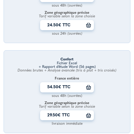
sous 48h (ouvrées)
Zone géographique précise
Tarif variable selon la zone choisie
24.50€ TTC
sous 24h (ouvrées)
Confort
Fichier Excel
+ Rapport d’étude Word (56 pages)
Données brutes + Analyse avancée (tris à plat + tris croisés)
France entière
54.50€ TTC
sous 48h (ouvrées)
Zone géographique précise
Tarif variable selon la zone choisie
29.50€ TTC
livraison immédiate