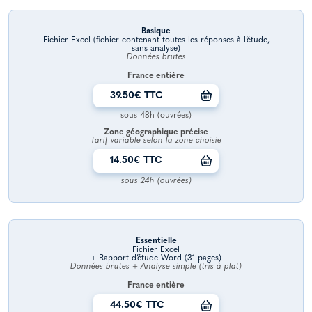
Basique
Fichier Excel (fichier contenant toutes les réponses à l’étude,
sans analyse)
Données brutes
France entière
39.50€ TTC
sous 48h (ouvrées)
Zone géographique précise
Tarif variable selon la zone choisie
14.50€ TTC
sous 24h (ouvrées)
Essentielle
Fichier Excel
+ Rapport d’étude Word (31 pages)
Données brutes + Analyse simple (tris à plat)
France entière
44.50€ TTC