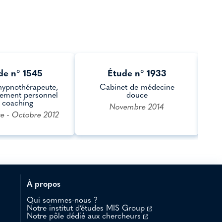
de n° 1545
Étude n° 1933
hypnothérapeute,
Cabinet de médecine
ement personnel
douce
t coaching
Novembre 2014
e - Octobre 2012
À propos
Qui sommes-nous ?
Notre institut d’études MIS Group
Notre pôle dédié aux chercheurs