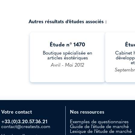
Autres résultats d’études associés :
Étude n° 1470
Étu
Boutique spécialisée en
Cabinet 
articles ésotériques
développ
e
Avril - Mai 2012
Septembr
Votre contact
Nos ressources
+33.(0)3.20.57.36.21
Exemples de questionnaires
contact@creatests.com
Guide de l'étude de marché
Lexique de l’étude de marché