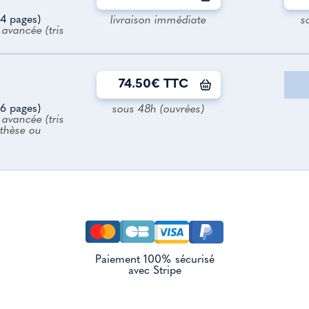
4 pages)
livraison immédiate
s
avancée (tris
74.50€ TTC
6 pages)
sous 48h (ouvrées)
avancée (tris
nthèse ou
Paiement 100% sécurisé
avec Stripe