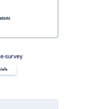
tests
tiels