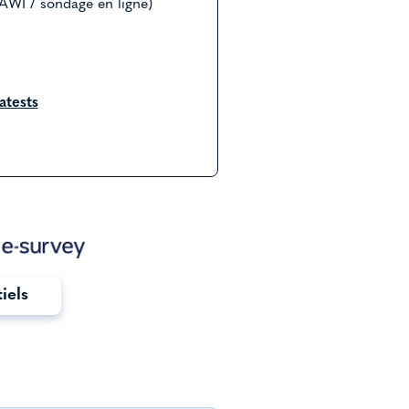
AWI / sondage en ligne)
tests
tiels