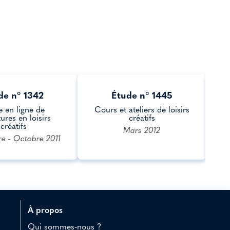
de n° 1342
Étude n° 1445
e en ligne de
Cours et ateliers de loisirs
E
ures en loisirs
créatifs
créatifs
Mars 2012
e - Octobre 2011
À propos
Qui sommes-nous ?