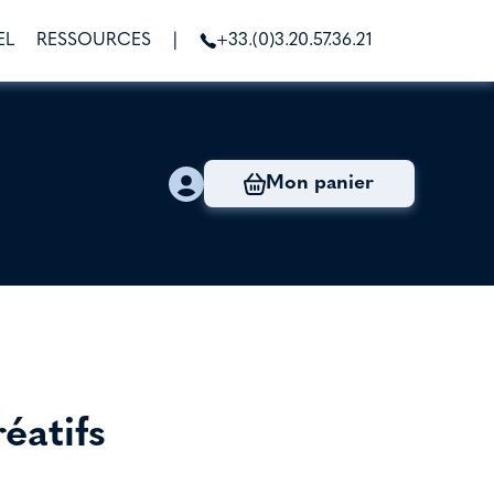
EL
RESSOURCES
|
+33.(0)3.20.57.36.21
Mon panier
éatifs