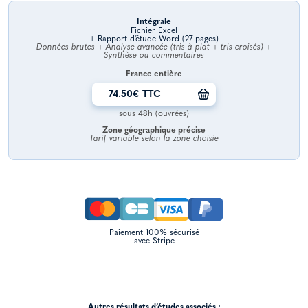
Intégrale
Fichier Excel
+ Rapport d’étude Word (27 pages)
Données brutes + Analyse avancée (tris à plat + tris croisés) +
Synthèse ou commentaires
France entière
74.50€ TTC
sous 48h (ouvrées)
Zone géographique précise
Tarif variable selon la zone choisie
Paiement 100% sécurisé
avec Stripe
Autres résultats d’études associés :