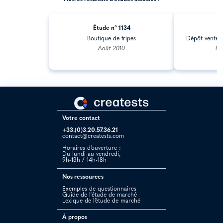
Étude n° 1134
Ét
Boutique de fripes
Dépôt vente v
Août 2010
Dé
Votre contact
+33.(0)3.20.57.36.21
contact@creatests.com
Horaires d’ouverture :
Du lundi au vendredi,
9h-13h / 14h-18h
Nos ressources
Exemples de questionnaires
Guide de l'étude de marché
Lexique de l’étude de marché
À propos