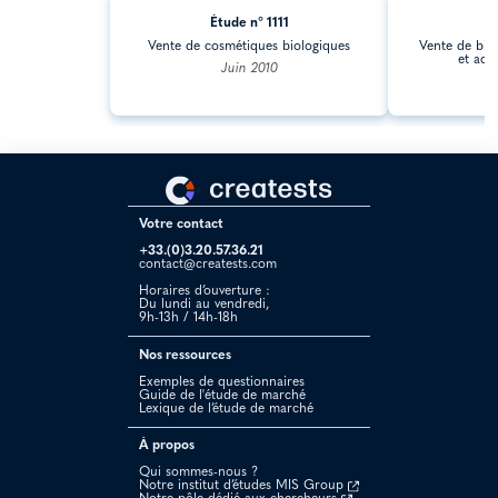
Étude n° 1111
Ét
Vente de cosmétiques biologiques
Vente de bijo
et acc
Juin 2010
J
Votre contact
+33.(0)3.20.57.36.21
contact@creatests.com
Horaires d’ouverture :
Du lundi au vendredi,
9h-13h / 14h-18h
Nos ressources
Exemples de questionnaires
Guide de l'étude de marché
Lexique de l’étude de marché
À propos
Qui sommes-nous ?
Notre institut d’études MIS Group