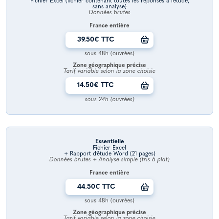
Fichier Excel (fichier contenant toutes les réponses à l’étude,
sans analyse)
Données brutes
France entière
39.50€ TTC
sous 48h (ouvrées)
Zone géographique précise
Tarif variable selon la zone choisie
14.50€ TTC
sous 24h (ouvrées)
Essentielle
Fichier Excel
+ Rapport d’étude Word (21 pages)
Données brutes + Analyse simple (tris à plat)
France entière
44.50€ TTC
sous 48h (ouvrées)
Zone géographique précise
Tarif variable selon la zone choisie