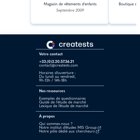
Magasin de vêtements d'enfants
Boutique de
p
Septembre 2009
J
Votre contact
+33.(0)3.20.57.36.21
contact@creatests.com
Horaires d’ouverture :
Du lundi au vendredi,
9h-13h / 14h-18h
Nos ressources
Exemples de questionnaires
Guide de l'étude de marché
Lexique de l’étude de marché
À propos
Qui sommes-nous ?
Notre institut d’études MIS Group
Notre pôle dédié aux chercheurs