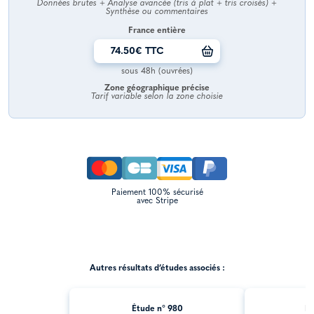
Données brutes + Analyse avancée (tris à plat + tris croisés) +
Synthèse ou commentaires
France entière
74.50€ TTC
sous 48h (ouvrées)
Zone géographique précise
Tarif variable selon la zone choisie
Paiement 100% sécurisé
avec Stripe
Autres résultats d’études associés :
Étude n° 980
Ét